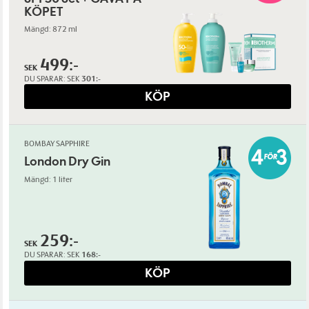
KÖPET
Mängd: 872 ml
499:-
SEK
DU SPARAR:
SEK
301:-
KÖP
BOMBAY SAPPHIRE
London Dry Gin
Mängd: 1 liter
259:-
SEK
DU SPARAR:
SEK
168:-
KÖP