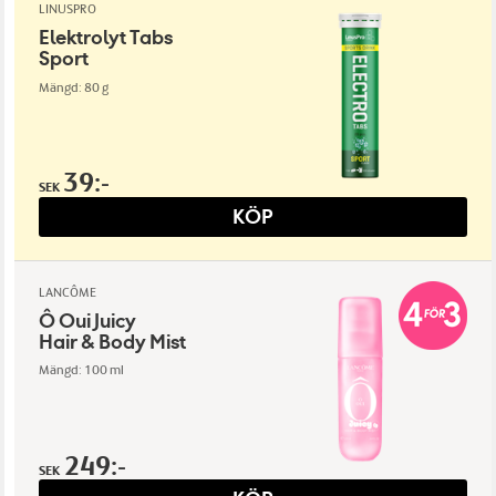
LINUSPRO
Elektrolyt Tabs
Sport
Mängd: 80 g
39:-
SEK
KÖP
LANCÔME
Ô Oui Juicy
Hair & Body Mist
Mängd: 100 ml
249:-
SEK