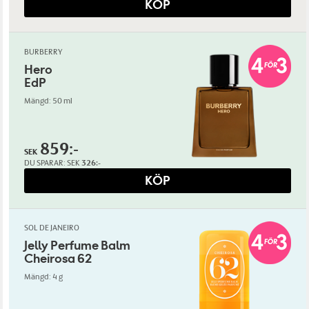
KÖP
BURBERRY
Hero
EdP
Mängd: 50 ml
859:-
SEK
DU SPARAR:
SEK
326:-
KÖP
SOL DE JANEIRO
Jelly Perfume Balm
Cheirosa 62
Mängd: 4 g