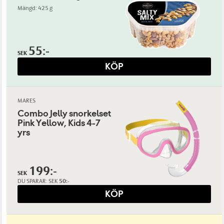
Mängd: 425 g
55:-
SEK
KÖP
MARES
Combo Jelly snorkelset
Pink Yellow, Kids 4-7
yrs
199:-
SEK
DU SPARAR:
SEK
50:-
KÖP