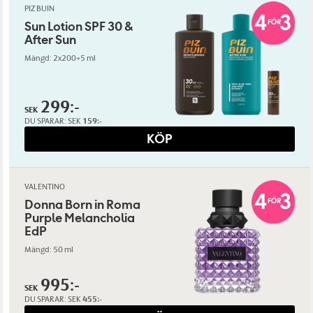
PIZ BUIN
Sun Lotion SPF 30 &
After Sun
Mängd: 2x200+5 ml
299:-
SEK
DU SPARAR:
SEK
159:-
KÖP
VALENTINO
Donna Born in Roma
Purple Melancholia
EdP
Mängd: 50 ml
995:-
SEK
DU SPARAR:
SEK
455:-