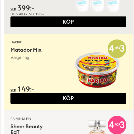
399:-
SEK
DU SPARAR:
SEK
198:-
KÖP
HARIBO
Matador Mix
Mängd: 1 kg
149:-
SEK
KÖP
CALVIN KLEIN
Sheer Beauty
EdT