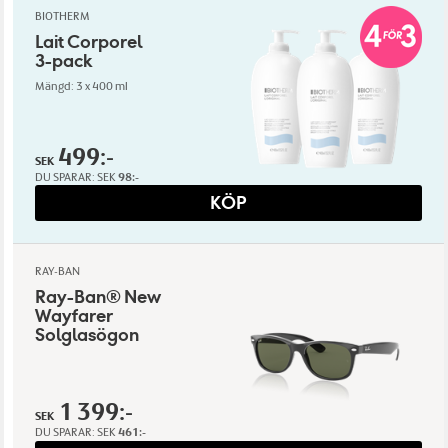
BIOTHERM
Lait Corporel
3-pack
Mängd: 3 x 400 ml
499:-
SEK
DU SPARAR:
SEK
98:-
KÖP
RAY-BAN
Ray-Ban® New
Wayfarer
Solglasögon
1 399:-
SEK
DU SPARAR:
SEK
461:-