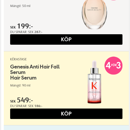
Mängd: 50 ml
199:-
SEK
DU SPARAR:
SEK
287:-
KÖP
KÉRASTASE
Genesis Anti Hair Fall
Serum
Hair Serum
Mängd: 90 ml
549:-
SEK
DU SPARAR:
SEK
186:-
KÖP