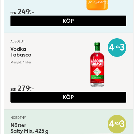
249:-
SEK
KÖP
ABSOLUT
Vodka
Tabasco
Mängd: 1 liter
279:-
SEK
KÖP
NORDTHY
Nötter
Salty Mix, 425 g