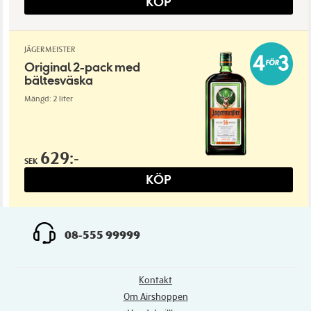
KÖP
JÄGERMEISTER
Original 2-pack med
bältesväska
Mängd: 2 liter
629:-
SEK
KÖP
08-555 99999
Kontakt
Om Airshoppen