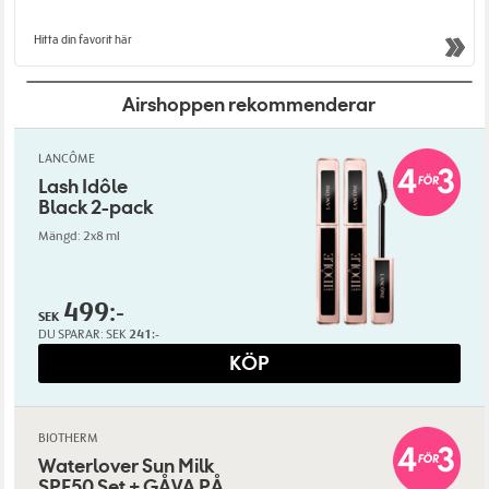
Hitta din favorit här
Airshoppen rekommenderar
LANCÔME
Lash Idôle
Black 2-pack
Mängd: 2x8 ml
499:-
SEK
DU SPARAR:
SEK
241:-
KÖP
BIOTHERM
Waterlover Sun Milk
SPF50 Set + GÅVA PÅ